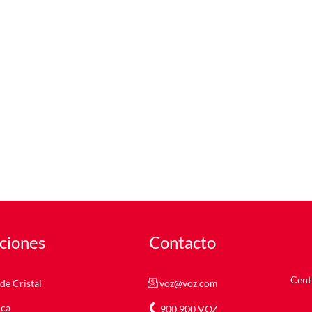
ciones
Contacto
Centr
de Cristal
voz@voz.com
nca
900 900 VOZ