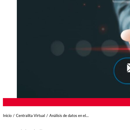
Estás aquí:
Inicio
Centralita Virtual
Análisis de datos en el…