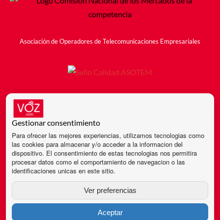
Asociación de Operadores de Telecomunicaciones Empresariales
Gestionar consentimiento
Para ofrecer las mejores experiencias, utilizamos tecnologias como
© 2024 - 2004 VOZ ® Todos los derechos reservados
las cookies para almacenar y/o acceder a la informacion del
dispositivo. El consentimiento de estas tecnologias nos permitira
procesar datos como el comportamiento de navegacion o las
Aviso Legal
identificaciones unicas en este sitio.
Ver preferencias
Política de Privacidad
Aceptar